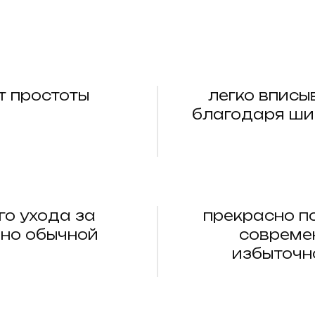
т простоты
легко вписы
благодаря ши
го ухода за
прекрасно п
чно обычной
совреме
избыточн