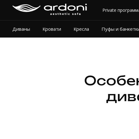
Private программ
Диваны
Кровати
Кресла
Пуфы и банкетк
Особе
див