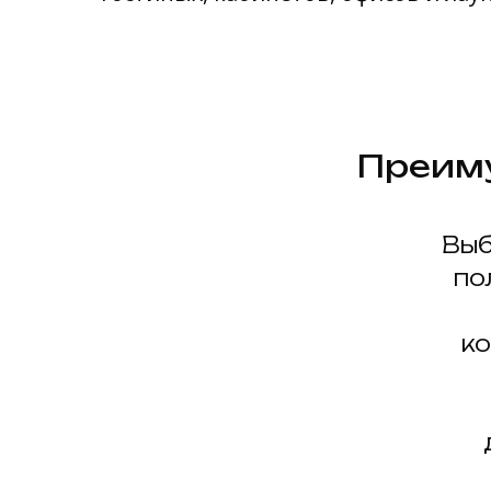
Преиму
Выб
по
к