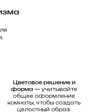
изма
иля
я.
Цветовое решение и
форма —
учитывайте
общее оформление
комнаты, чтобы создать
целостный образ.