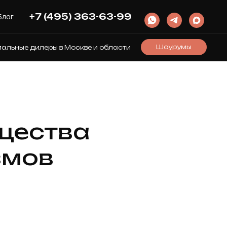
+7 (495) 363-63-99
Блог
Шоурумы
льные дилеры в Москве и области
щества
змов