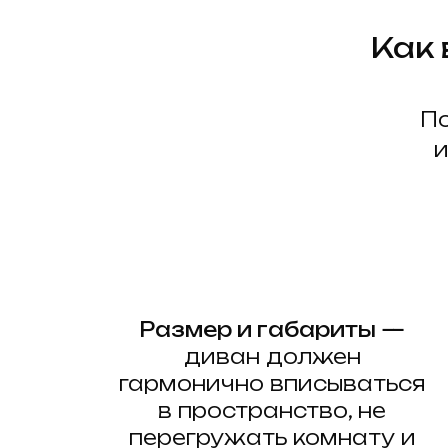
Как
По
и
Размер и габариты —
диван должен
гармонично вписываться
в пространство, не
перегружать комнату и