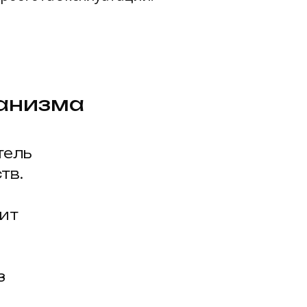
ханизма
тель
тв.
ит
з