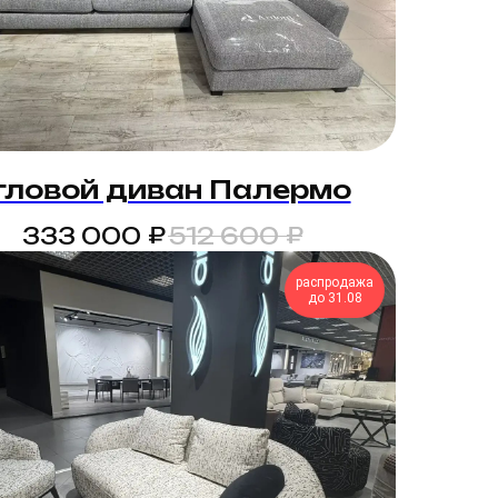
гловой диван Палермо
₽
₽
333 000
512 600
распродажа
до 31.08