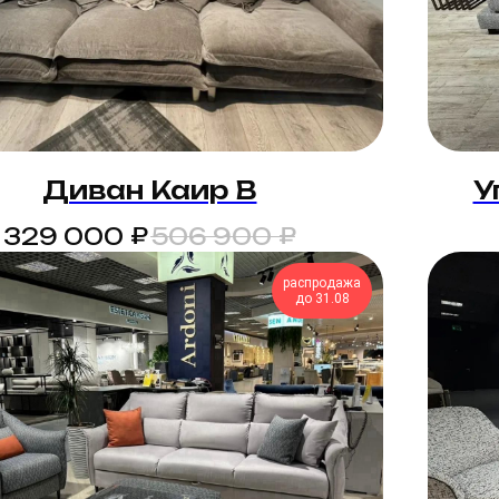
Диван Каир В
У
₽
₽
329 000
506 900
распродажа
до 31.08