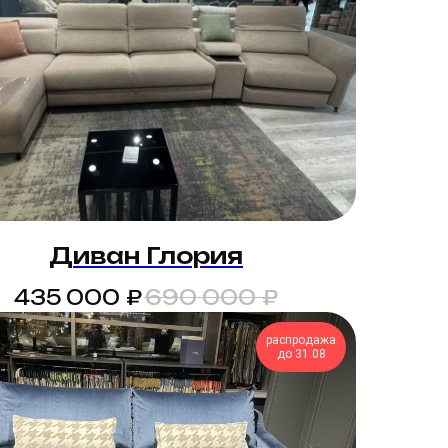
Диван Глория
₽
₽
435 000
690 000
распродажа
до 31.08