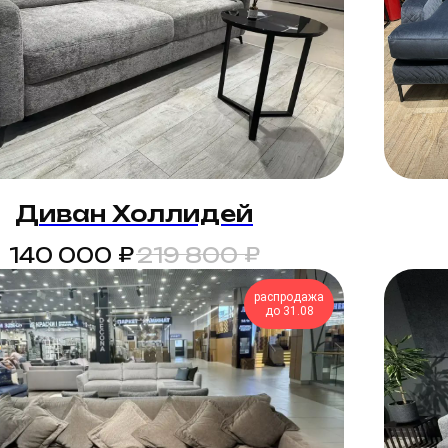
Диван Холлидей
₽
₽
140 000
219 800
распродажа
до 31.08