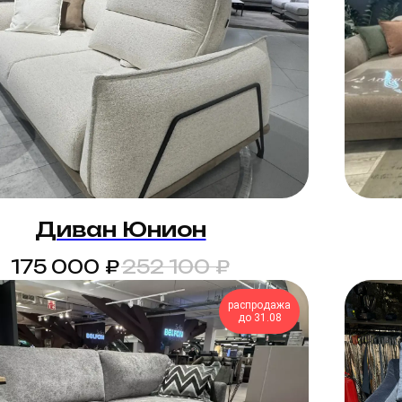
Диван Юнион
₽
₽
175 000
252 100
распродажа
до 31.08