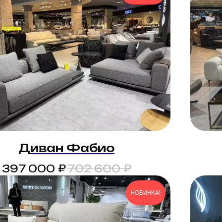
Диван Фабио
₽
₽
397 000
702 600
НОВИНКА!