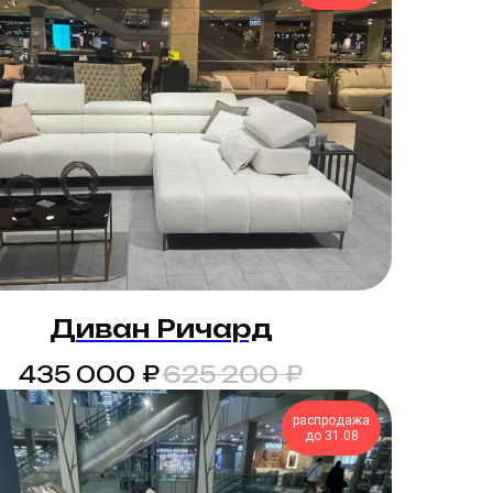
Диван Ричард
₽
₽
435 000
625 200
распродажа
до 31.08