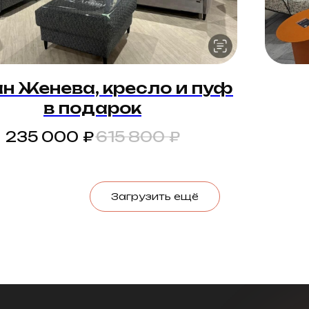
н Женева, кресло и пуф
в подарок
₽
₽
235 000
615 800
Загрузить ещё