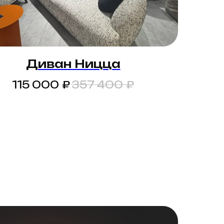
Диван Ницца
₽
₽
115 000
357 400