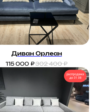
Диван Орлеан
₽
₽
115 000
302 400
распродажа
до 31.08