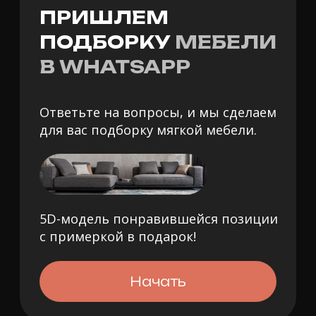
info@ardoni.moscow
Каталог мебели
Покупателю
Диваны
Как мы работаем
Кровати
Гарантия и возврат
Кресла
Оплата
Пуфы и банкетки
Доставка
Столики
Private программа
Коллекции из наличия
Блог
Дизайнерам
Вакансии компании
Наши шоурумы