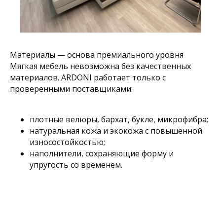
Добрый день, Ксения!
Материалы — основа премиального уровня
Направляю подборку диванов и
кресел под стиль Вашей гостиной
Мягкая мебель невозможна без качественных
материалов. ARDONI работает только с
проверенными поставщиками:
Подборка для Ксении
08.04.25
.pdf
3 страницы • 726 кБ • PDF
плотные велюры, бархат, букле, микрофибра;
натуральная кожа и экокожа с повышенной
Здравствуйте. Мне нравится
износостойкостью;
несколько вариантов! 👍
наполнители, сохраняющие форму и
упругость со временем.
Отлично! Давайте запланируем
звонок и обсудим детально
конфигурацию и обивку