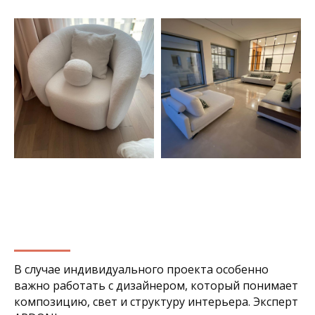
5D-модель понравившейся позиции
с примеркой в подарок!
Начать
ШОУРУМЫ
ARDONI
ТРЦ Авиапарк
Ходынский бул., д. 4
ежедневно с 10.00 до 23.00
В случае индивидуального проекта особенно
важно работать с дизайнером, который понимает
ТК Roomer
композицию, свет и структуру интерьера. Эксперт
ул. Ленинская Слобода, д. 26, эт. 1