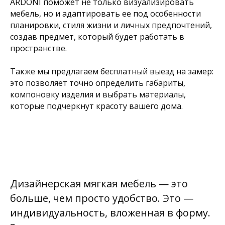
ARDONI поможет не только визуализировать
ежедневно с 10.00 до 22.00
мебель, но и адаптировать ее под особенности
планировки, стиля жизни и личных предпочтений,
создав предмет, который будет работать в
пространстве.
ТК Гранд
Химки, Бутаково, д. 4
Также мы предлагаем бесплатный выезд на замер:
ежедневно с 10.00 до 22.00
это позволяет точно определить габариты,
компоновку изделия и выбрать материалы,
которые подчеркнут красоту вашего дома.
ТК Каширский Двор
Каширское шоссе, д. 19, к. 1
ежедневно с 10.00 до 21.00
Дизайнерская мягкая мебель — это
По всем вопросам
больше, чем просто удобство. Это —
индивидуальность, вложенная в форму.
+7 (495) 363-63-99