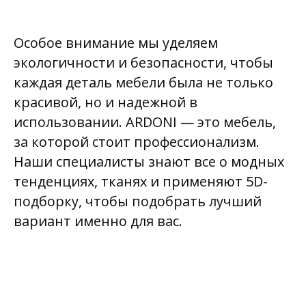
Особое внимание мы уделяем
экологичности и безопасности, чтобы
каждая деталь мебели была не только
красивой, но и надежной в
использовании. ARDONI — это мебель,
за которой стоит профессионализм.
Наши специалисты знают все о модных
тенденциях, тканях и применяют 5D-
ПРИШЛЕМ
подборку, чтобы подобрать лучший
ПОДБОРКУ
МЕБЕЛИ
вариант именно для вас.
В WHATSAPP
Ответьте на вопросы, и мы сделаем
для вас подборку мягкой мебели.