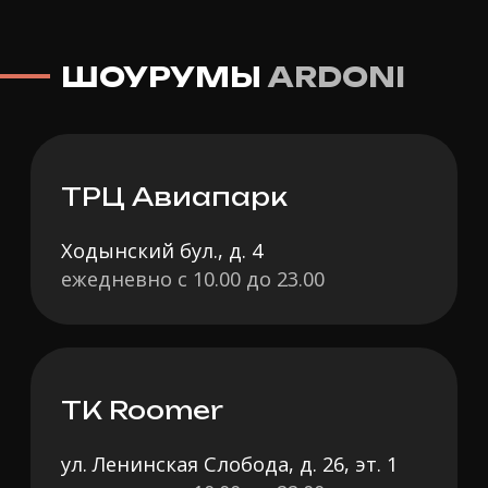
Каталог мебели
Покупателю
Диваны
Как мы работаем
Кровати
Гарантия и возврат
Кресла
Оплата
Пуфы и банкетки
Доставка
Столики
Private программа
Коллекции из наличия
Блог
Дизайнерам
Вакансии компании
Наши шоурумы
О
тдел контроля качества
/
Политика
конфиденциальности
/
Карта сайта
© 2025 ardoni.moscow. Информация на