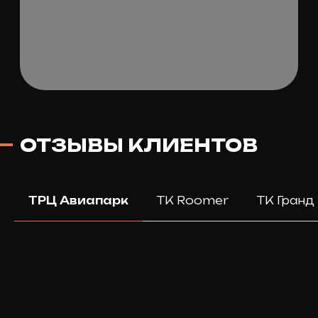
ШОУРУМЫ
ARDONI
ТРЦ Авиапарк
Ходынский бул., д. 4
ежедневно с 10.00 до 23.00
ТРЦ Авиапарк
ТК Roomer
ТК Гранд
ТК Roomer
ул. Ленинская Слобода, д. 26, эт. 1
ежедневно с 10.00 до 22.00