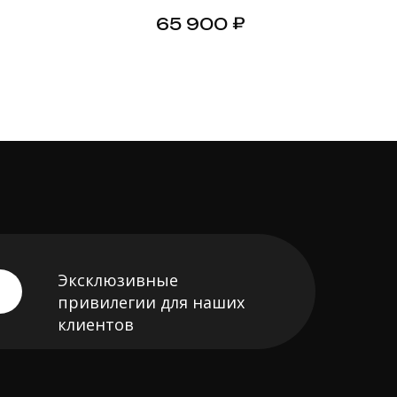
лый
Черный/светлый
₽
65 900
камень
Эксклюзивные
привилегии для наших
клиентов