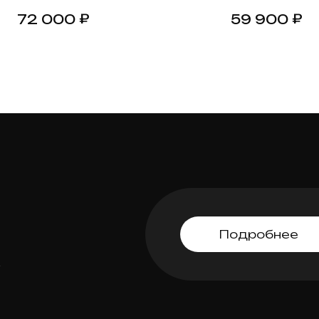
емный камень
Черный/свет
₽
₽
72 000
59 900
камень
Подробнее