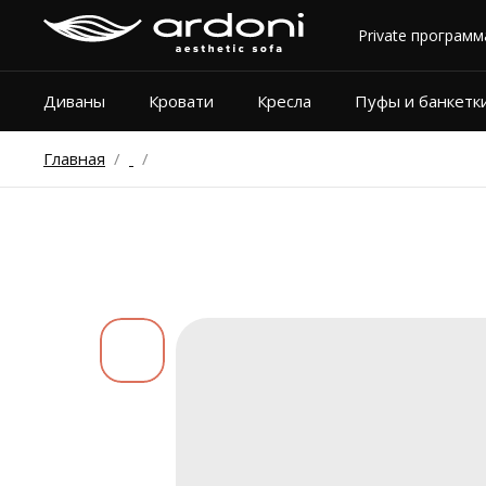
Private программ
Диваны
Кровати
Кресла
Пуфы и банкетк
Главная
/
/