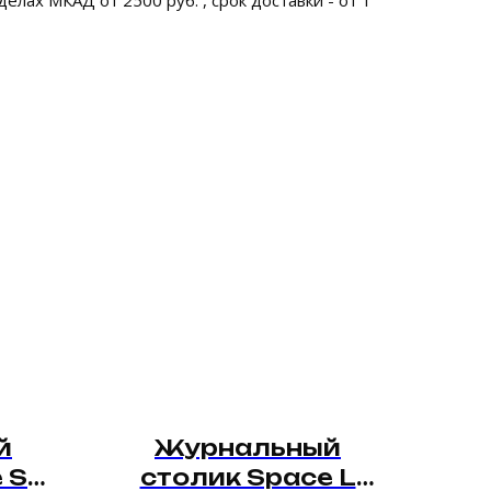
елах МКАД от 2500 руб. , срок доставки - от 1
й
Журнальный
 S
столик Space L